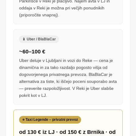
Parkirišče v Reki je plačljivo. Najem avta v LJ in
oddaja v Reki je možna pri večjih ponudnikih
(priporočite vnaprej).
📱 Uber / BlaBlaCar
~60–100 €
Uber deluje v Ljubljani in vozi do Reke — cena je
dinamična in za tako razdaljo pogosto višja od
dogovorjenega privatnega prevoza. BlaBlaCar je
alternativa za tiste, ki iščejo poceni souporabo avta
— preverite razpoložljivost. V Reki je Uber slabše
pokrit kot v LJ.
⭐ Taxi Legende – privatni prevoz
od 130 € iz LJ · od 150 € z Brnika · od