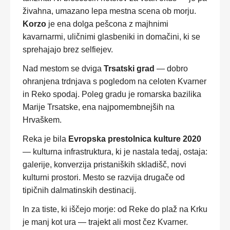
živahna, umazano lepa mestna scena ob morju.
Korzo
je ena dolga pešcona z majhnimi
kavarnarmi, uličnimi glasbeniki in domačini, ki se
sprehajajo brez selfiejev.
Nad mestom se dviga
Trsatski grad
— dobro
ohranjena trdnjava s pogledom na celoten Kvarner
in Reko spodaj. Poleg gradu je romarska bazilika
Marije Trsatske, ena najpomembnejših na
Hrvaškem.
Reka je bila
Evropska prestolnica kulture 2020
— kulturna infrastruktura, ki je nastala tedaj, ostaja:
galerije, konverzija pristaniških skladišč, novi
kulturni prostori. Mesto se razvija drugače od
tipičnih dalmatinskih destinacij.
In za tiste, ki iščejo morje: od Reke do plaž na Krku
je manj kot ura — trajekt ali most čez Kvarner.