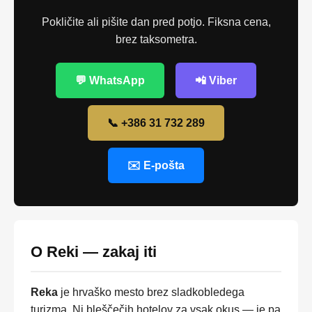
Pokličite ali pišite dan pred potjo. Fiksna cena,
brez taksometra.
💬 WhatsApp
📲 Viber
📞 +386 31 732 289
✉️ E-pošta
O Reki — zakaj iti
Reka
je hrvaško mesto brez sladkobledega
turizma. Ni bleščečih hotelov za vsak okus — je pa