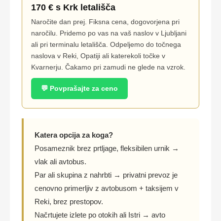
170 € s Krk letališča
Naročite dan prej. Fiksna cena, dogovorjena pri
naročilu. Pridemo po vas na vaš naslov v Ljubljani
ali pri terminalu letališča. Odpeljemo do točnega
naslova v Reki, Opatiji ali katerekoli točke v
Kvarnerju. Čakamo pri zamudi ne glede na vzrok.
💬 Povprašajte za ceno
Katera opcija za koga?
Posameznik brez prtljage, fleksibilen urnik →
vlak ali avtobus.
Par ali skupina z nahrbti → privatni prevoz je
cenovno primerljiv z avtobusom + taksijem v
Reki, brez prestopov.
Načrtujete izlete po otokih ali Istri → avto