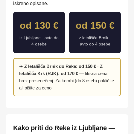
iskreno opisane.
od 130 €
od 150 €
iz Ljubljane · avto do
z letališča Brnik ·
4 osebe
avto do 4 osebe
✈️
Z letališča Brnik do Reke: od 150 €
·
Z
letališča Krk (RJK): od 170 €
— fiksna cena,
brez presenečenj. Za kombi (do 8 oseb) pokličite
ali pišite za ceno.
Kako priti do Reke iz Ljubljane —