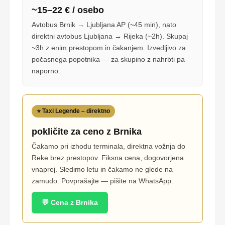
~15–22 € / osebo
Avtobus Brnik → Ljubljana AP (~45 min), nato
direktni avtobus Ljubljana → Rijeka (~2h). Skupaj
~3h z enim prestopom in čakanjem. Izvedljivo za
počasnega popotnika — za skupino z nahrbti pa
naporno.
⭐ Taxi Legende – direktno
pokličite za ceno z Brnika
Čakamo pri izhodu terminala, direktna vožnja do
Reke brez prestopov. Fiksna cena, dogovorjena
vnaprej. Sledimo letu in čakamo ne glede na
zamudo. Povprašajte — pišite na WhatsApp.
💬 Cena z Brnika