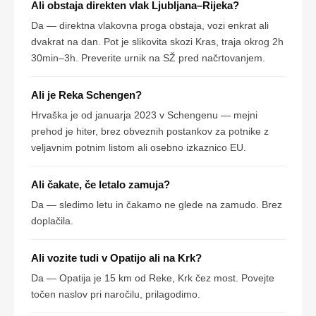
Ali obstaja direkten vlak Ljubljana–Rijeka?
Da — direktna vlakovna proga obstaja, vozi enkrat ali
dvakrat na dan. Pot je slikovita skozi Kras, traja okrog 2h
30min–3h. Preverite urnik na SŽ pred načrtovanjem.
Ali je Reka Schengen?
Hrvaška je od januarja 2023 v Schengenu — mejni
prehod je hiter, brez obveznih postankov za potnike z
veljavnim potnim listom ali osebno izkaznico EU.
Ali čakate, če letalo zamuja?
Da — sledimo letu in čakamo ne glede na zamudo. Brez
doplačila.
Ali vozite tudi v Opatijo ali na Krk?
Da — Opatija je 15 km od Reke, Krk čez most. Povejte
točen naslov pri naročilu, prilagodimo.