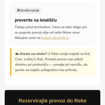
🚕 Brniški taksiji
preverite na letališču
Čakajo pred terminalom. Cene za tako dolgo pot
so pogosto precej višje od naše fiksne cene.
Aktualne cene na
fraport-slovenija.si
.
🛳️
Greste na otoke?
Z Reke vozijo trajekti na Krk,
Cres, Lošinj in Rab. Privatni prevoz vas odloži
direktno pri pristanišču — povejte pri naročilu, da
greste na trajekt, prilagodimo čas prihoda.
Rezervirajte prevoz do Reke