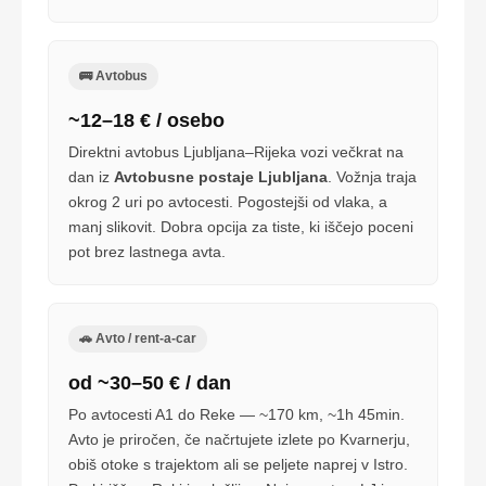
🚌 Avtobus
~12–18 € / osebo
Direktni avtobus Ljubljana–Rijeka vozi večkrat na
dan iz
Avtobusne postaje Ljubljana
. Vožnja traja
okrog 2 uri po avtocesti. Pogostejši od vlaka, a
manj slikovit. Dobra opcija za tiste, ki iščejo poceni
pot brez lastnega avta.
🚗 Avto / rent-a-car
od ~30–50 € / dan
Po avtocesti A1 do Reke — ~170 km, ~1h 45min.
Avto je priročen, če načrtujete izlete po Kvarnerju,
obiš otoke s trajektom ali se peljete naprej v Istro.