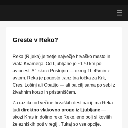
☰
Greste v Reko?
Reka (Rijeka) je tretje največje hrvaško mesto in
vrata Kvarnerja. Od Ljubljane je ~170 km po
avtocesti A1 skozi Postojno — okrog 1h 45min z
avtom. Reka je pogosto tranzitna točka za Krk,
Cres, Lošinj ali Opatijo — ali pa cilj sama po sebi z
živahnim korzo in pristaniščem.
Za razliko od večine hrvaških destinacij ima Reka
tudi
direktno vlakovno progo iz Ljubljane
—
skozi Kras in dolino reke Reke, eno bolj slikovitih
železniških poti v regiji. Tukaj so vse opcije,