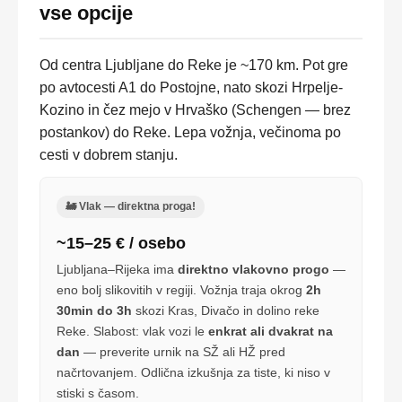
vse opcije
Od centra Ljubljane do Reke je ~170 km. Pot gre
po avtocesti A1 do Postojne, nato skozi Hrpelje-
Kozino in čez mejo v Hrvaško (Schengen — brez
postankov) do Reke. Lepa vožnja, večinoma po
cesti v dobrem stanju.
🚂 Vlak — direktna proga!
~15–25 € / osebo
Ljubljana–Rijeka ima
direktno vlakovno progo
—
eno bolj slikovitih v regiji. Vožnja traja okrog
2h
30min do 3h
skozi Kras, Divačo in dolino reke
Reke. Slabost: vlak vozi le
enkrat ali dvakrat na
dan
— preverite urnik na SŽ ali HŽ pred
načrtovanjem. Odlična izkušnja za tiste, ki niso v
stiski s časom.