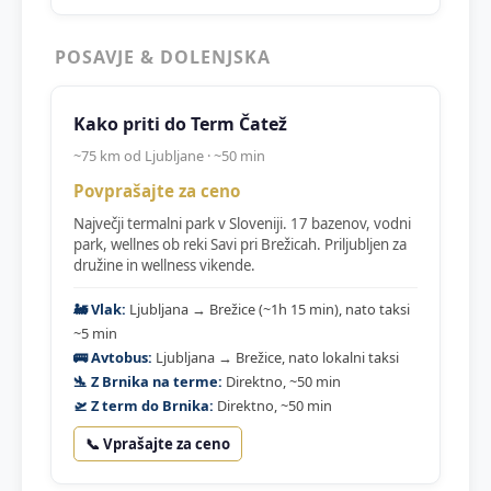
POSAVJE & DOLENJSKA
Kako priti do Term Čatež
~75 km od Ljubljane · ~50 min
Povprašajte za ceno
Največji termalni park v Sloveniji. 17 bazenov, vodni
park, wellnes ob reki Savi pri Brežicah. Priljubljen za
družine in wellness vikende.
🚂 Vlak:
Ljubljana → Brežice (~1h 15 min), nato taksi
~5 min
🚌 Avtobus:
Ljubljana → Brežice, nato lokalni taksi
🛬 Z Brnika na terme:
Direktno, ~50 min
🛫 Z term do Brnika:
Direktno, ~50 min
📞 Vprašajte za ceno