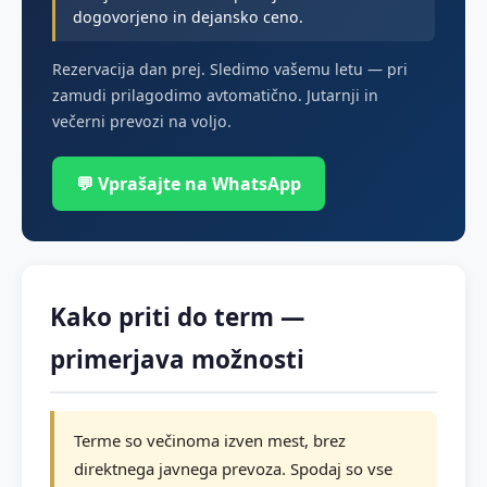
dogovorjeno in dejansko ceno.
Rezervacija dan prej. Sledimo vašemu letu — pri
zamudi prilagodimo avtomatično. Jutarnji in
večerni prevozi na voljo.
💬 Vprašajte na WhatsApp
Kako priti do term —
primerjava možnosti
Terme so večinoma izven mest, brez
direktnega javnega prevoza. Spodaj so vse