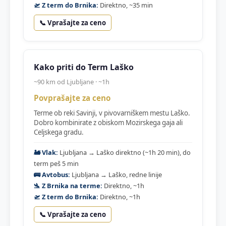
🛫 Z term do Brnika:
Direktno, ~35 min
📞 Vprašajte za ceno
Kako priti do Term Laško
~90 km od Ljubljane · ~1h
Povprašajte za ceno
Terme ob reki Savinji, v pivovarniškem mestu Laško.
Dobro kombinirate z obiskom Mozirskega gaja ali
Celjskega gradu.
🚂 Vlak:
Ljubljana → Laško direktno (~1h 20 min), do
term peš 5 min
🚌 Avtobus:
Ljubljana → Laško, redne linije
🛬 Z Brnika na terme:
Direktno, ~1h
🛫 Z term do Brnika:
Direktno, ~1h
📞 Vprašajte za ceno