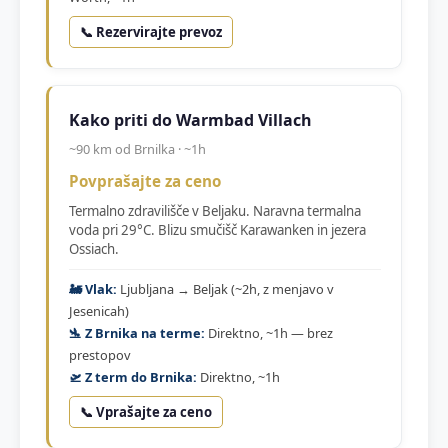
📞 Rezervirajte prevoz
Kako priti do Warmbad Villach
~90 km od Brnilka · ~1h
Povprašajte za ceno
Termalno zdravilišče v Beljaku. Naravna termalna
voda pri 29°C. Blizu smučišč Karawanken in jezera
Ossiach.
🚂 Vlak:
Ljubljana → Beljak (~2h, z menjavo v
Jesenicah)
🛬 Z Brnika na terme:
Direktno, ~1h — brez
prestopov
🛫 Z term do Brnika:
Direktno, ~1h
📞 Vprašajte za ceno