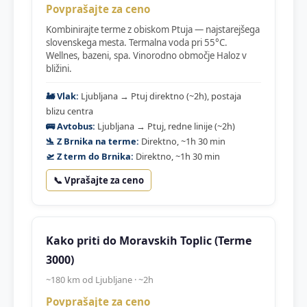
Povprašajte za ceno
Kombinirajte terme z obiskom Ptuja — najstarejšega
slovenskega mesta. Termalna voda pri 55°C.
Wellnes, bazeni, spa. Vinorodno območje Haloz v
bližini.
🚂 Vlak:
Ljubljana → Ptuj direktno (~2h), postaja
blizu centra
🚌 Avtobus:
Ljubljana → Ptuj, redne linije (~2h)
🛬 Z Brnika na terme:
Direktno, ~1h 30 min
🛫 Z term do Brnika:
Direktno, ~1h 30 min
📞 Vprašajte za ceno
Kako priti do Moravskih Toplic (Terme
3000)
~180 km od Ljubljane · ~2h
Povprašajte za ceno