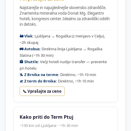
Najstarejše in najuglednejše slovensko zdravilišče.
Znamenita mineralna voda Donat Mg. Elegantni
hoteli, kongresni center. Idealno za zdraviliški oddih
in detoks.
🚂 Vlak:
Ljubljana → Rogaška (z menjavo v Celju),
~2h skupaj
🚌 Avtobus:
Direktna linija Ljubljana → Rogaška
Slatina (~1h 30 min)
🏨 Shuttle:
Večji hoteli nudijo transfer — preverite
pri hotelu
🛬 Z Brnika na terme:
Direktno, ~1h 10 min
🛫 Z term do Brnika:
Direktno, ~1h 10 min
📞 Vprašajte za ceno
Kako priti do Term Ptuj
~130 km od Ljubljane · ~1h 30 min