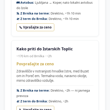
🚌 Avtobus:
Ljubljana → Koper, nato lokalni avtobus
do Izole
🛬 Z Brnika na terme:
Direktno, ~1h 10 min
🛫 Z term do Brnika:
Direktno, ~1h 10 min
📞 Vprašajte za ceno
Kako priti do Istarskih Toplic
~170 km od Brnilka · ~2h
Povprašajte za ceno
Zdravilišče v notranjosti hrvaške Istre, med Buzet
om in Poreč em. Termalna voda, naravno okolje,
mirno zdraviliško vzdušje.
🛬 Z Brnika na terme:
Direktno, ~2h — ni javnega
prevoza
🛫 Z term do Brnika:
Direktno, ~2h
📞 Vprašajte za ceno