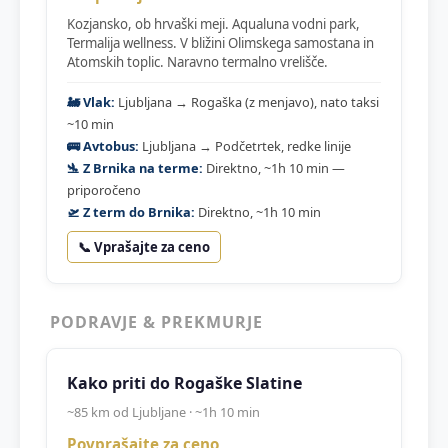
Kozjansko, ob hrvaški meji. Aqualuna vodni park,
Termalija wellness. V bližini Olimskega samostana in
Atomskih toplic. Naravno termalno vrelišče.
🚂 Vlak:
Ljubljana → Rogaška (z menjavo), nato taksi
~10 min
🚌 Avtobus:
Ljubljana → Podčetrtek, redke linije
🛬 Z Brnika na terme:
Direktno, ~1h 10 min —
priporočeno
🛫 Z term do Brnika:
Direktno, ~1h 10 min
📞 Vprašajte za ceno
PODRAVJE & PREKMURJE
Kako priti do Rogaške Slatine
~85 km od Ljubljane · ~1h 10 min
Povprašajte za ceno