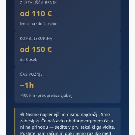
Z LETALIŠČA BRNIK
od 110 €
limuzina · do 4 osebe
KOMBI (SKUPINA)
od 150 €
do 8 oseb
ČAS VOŽNJE
~1h
~100 km · prek prelaza Ljubelj
🔵 Nismo najcenejši in nismo najdražji. Smo
zanesljivi. Če naš avto ob dogovorjenem času
ni na prihodu — sedite v prvi taksi ki ga vidite.
Pošljite nam račun in pokrijemo razliko med