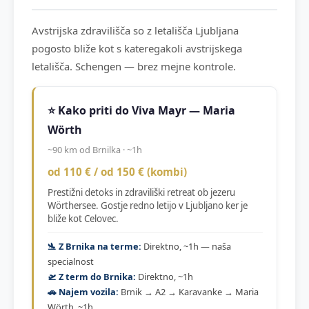
Avstrijska zdravilišča so z letališča Ljubljana
pogosto bliže kot s kateregakoli avstrijskega
letališča. Schengen — brez mejne kontrole.
⭐ Kako priti do Viva Mayr — Maria
Wörth
~90 km od Brnilka · ~1h
od 110 € / od 150 € (kombi)
Prestižni detoks in zdraviliški retreat ob jezeru
Wörthersee. Gostje redno letijo v Ljubljano ker je
bliže kot Celovec.
🛬 Z Brnika na terme:
Direktno, ~1h — naša
specialnost
🛫 Z term do Brnika:
Direktno, ~1h
🚗 Najem vozila:
Brnik → A2 → Karavanke → Maria
Wörth, ~1h