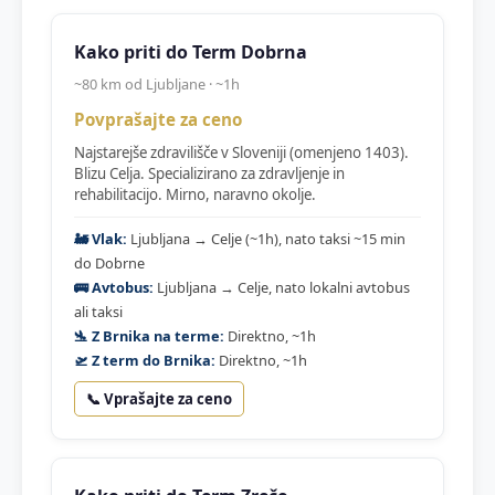
Kako priti do Term Dobrna
~80 km od Ljubljane · ~1h
Povprašajte za ceno
Najstarejše zdravilišče v Sloveniji (omenjeno 1403).
Blizu Celja. Specializirano za zdravljenje in
rehabilitacijo. Mirno, naravno okolje.
🚂 Vlak:
Ljubljana → Celje (~1h), nato taksi ~15 min
do Dobrne
🚌 Avtobus:
Ljubljana → Celje, nato lokalni avtobus
ali taksi
🛬 Z Brnika na terme:
Direktno, ~1h
🛫 Z term do Brnika:
Direktno, ~1h
📞 Vprašajte za ceno