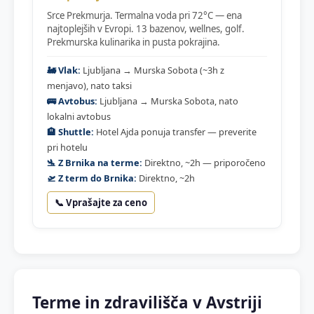
Srce Prekmurja. Termalna voda pri 72°C — ena
najtoplejših v Evropi. 13 bazenov, wellnes, golf.
Prekmurska kulinarika in pusta pokrajina.
🚂 Vlak:
Ljubljana → Murska Sobota (~3h z
menjavo), nato taksi
🚌 Avtobus:
Ljubljana → Murska Sobota, nato
lokalni avtobus
🏨 Shuttle:
Hotel Ajda ponuja transfer — preverite
pri hotelu
🛬 Z Brnika na terme:
Direktno, ~2h — priporočeno
🛫 Z term do Brnika:
Direktno, ~2h
📞 Vprašajte za ceno
Terme in zdravilišča v Avstriji