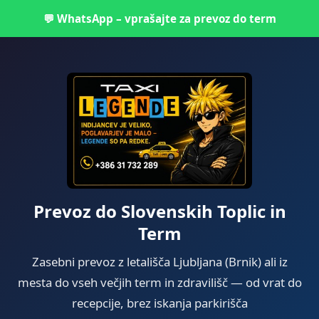
💬 WhatsApp – vprašajte za prevoz do term
Prevoz do Slovenskih Toplic in
Term
Zasebni prevoz z letališča Ljubljana (Brnik) ali iz
mesta do vseh večjih term in zdravilišč — od vrat do
recepcije, brez iskanja parkirišča