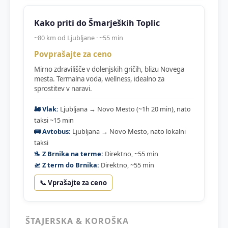
Kako priti do Šmarjeških Toplic
~80 km od Ljubljane · ~55 min
Povprašajte za ceno
Mirno zdravilišče v dolenjskih gričih, blizu Novega
mesta. Termalna voda, wellness, idealno za
sprostitev v naravi.
🚂 Vlak:
Ljubljana → Novo Mesto (~1h 20 min), nato
taksi ~15 min
🚌 Avtobus:
Ljubljana → Novo Mesto, nato lokalni
taksi
🛬 Z Brnika na terme:
Direktno, ~55 min
🛫 Z term do Brnika:
Direktno, ~55 min
📞 Vprašajte za ceno
ŠTAJERSKA & KOROŠKA