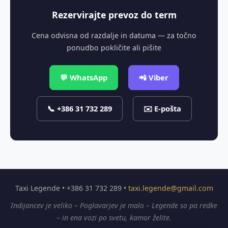
Rezervirajte prevoz do term
Cena odvisna od razdalje in datuma — za točno
ponudbo pokličite ali pišite
💬 WhatsApp
📲 Viber
📞 +386 31 732 289
✉️ E-pošta
Taxi Legende • +386 31 732 289 •
taxi.legende@gmail.com
Indijancev je veliko – Poglavarjev je malo – Legende so pa redke
– in ena vozi po svetu, kamor želite.