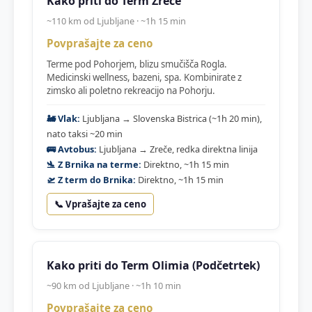
Kako priti do Term Zreče
~110 km od Ljubljane · ~1h 15 min
Povprašajte za ceno
Terme pod Pohorjem, blizu smučišča Rogla.
Medicinski wellness, bazeni, spa. Kombinirate z
zimsko ali poletno rekreacijo na Pohorju.
🚂 Vlak:
Ljubljana → Slovenska Bistrica (~1h 20 min),
nato taksi ~20 min
🚌 Avtobus:
Ljubljana → Zreče, redka direktna linija
🛬 Z Brnika na terme:
Direktno, ~1h 15 min
🛫 Z term do Brnika:
Direktno, ~1h 15 min
📞 Vprašajte za ceno
Kako priti do Term Olimia (Podčetrtek)
~90 km od Ljubljane · ~1h 10 min
Povprašajte za ceno