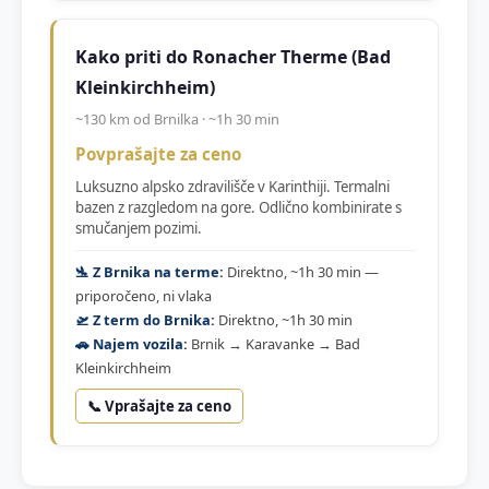
Kako priti do Ronacher Therme (Bad
Kleinkirchheim)
~130 km od Brnilka · ~1h 30 min
Povprašajte za ceno
Luksuzno alpsko zdravilišče v Karinthiji. Termalni
bazen z razgledom na gore. Odlično kombinirate s
smučanjem pozimi.
🛬 Z Brnika na terme:
Direktno, ~1h 30 min —
priporočeno, ni vlaka
🛫 Z term do Brnika:
Direktno, ~1h 30 min
🚗 Najem vozila:
Brnik → Karavanke → Bad
Kleinkirchheim
📞 Vprašajte za ceno