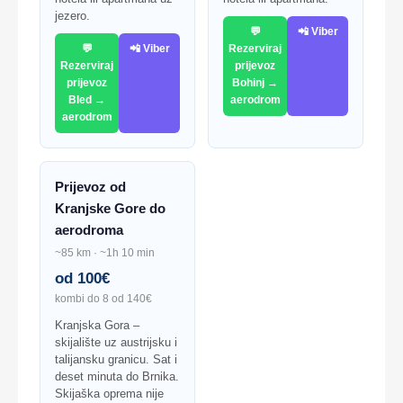
jezero.
💬
📲 Viber
💬
📲 Viber
Rezerviraj
Rezerviraj
prijevoz
prijevoz
Bohinj →
Bled →
aerodrom
aerodrom
Prijevoz od
Kranjske Gore do
aerodroma
~85 km · ~1h 10 min
od 100€
kombi do 8 od 140€
Kranjska Gora –
skijalište uz austrijsku i
talijansku granicu. Sat i
deset minuta do Brnika.
Skijaška oprema nije