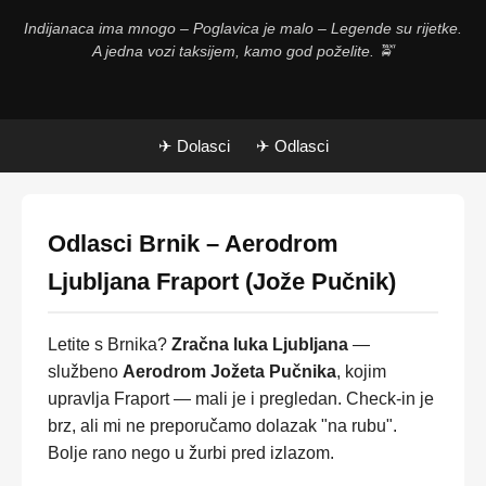
Indijanaca ima mnogo – Poglavica je malo – Legende su rijetke.
A jedna vozi taksijem, kamo god poželite. 🚖
✈ Dolasci
✈ Odlasci
Odlasci Brnik – Aerodrom
Ljubljana Fraport (Jože Pučnik)
Letite s Brnika?
Zračna luka Ljubljana
—
službeno
Aerodrom Jožeta Pučnika
, kojim
upravlja Fraport — mali je i pregledan. Check-in je
brz, ali mi ne preporučamo dolazak "na rubu".
Bolje rano nego u žurbi pred izlazom.