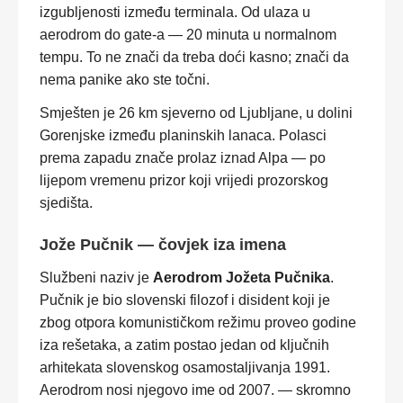
izgubljenosti između terminala. Od ulaza u
aerodrom do gate-a — 20 minuta u normalnom
tempu. To ne znači da treba doći kasno; znači da
nema panike ako ste točni.
Smješten je 26 km sjeverno od Ljubljane, u dolini
Gorenjske između planinskih lanaca. Polasci
prema zapadu znače prolaz iznad Alpa — po
lijepom vremenu prizor koji vrijedi prozorskog
sjedišta.
Jože Pučnik — čovjek iza imena
Službeni naziv je
Aerodrom Jožeta Pučnika
.
Pučnik je bio slovenski filozof i disident koji je
zbog otpora komunističkom režimu proveo godine
iza rešetaka, a zatim postao jedan od ključnih
arhitekata slovenskog osamostaljivanja 1991.
Aerodrom nosi njegovo ime od 2007. — skromno