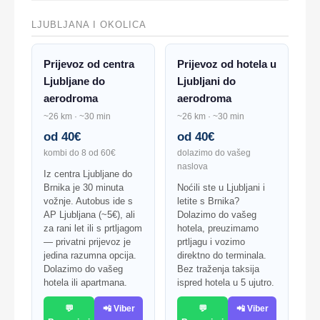
LJUBLJANA I OKOLICA
Prijevoz od centra
Prijevoz od hotela u
Ljubljane do
Ljubljani do
aerodroma
aerodroma
~26 km · ~30 min
~26 km · ~30 min
od 40€
od 40€
kombi do 8 od 60€
dolazimo do vašeg
naslova
Iz centra Ljubljane do
Brnika je 30 minuta
Noćili ste u Ljubljani i
vožnje. Autobus ide s
letite s Brnika?
AP Ljubljana (~5€), ali
Dolazimo do vašeg
za rani let ili s prtljagom
hotela, preuzimamo
— privatni prijevoz je
prtljagu i vozimo
jedina razumna opcija.
direktno do terminala.
Dolazimo do vašeg
Bez traženja taksija
hotela ili apartmana.
ispred hotela u 5 ujutro.
💬
📲 Viber
💬
📲 Viber