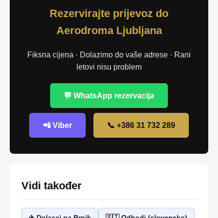
Rezervirajte prijevoz do
Aerodroma Ljubljana
Fiksna cijena · Dolazimo do vaše adrese · Rani
letovi nisu problem
💬 WhatsApp rezervacija
📲 Viber
📞 +386 31 732 289
Vidi također
✈ Dolasci na Brnik
🇸🇮 Odhodi (slovensko)