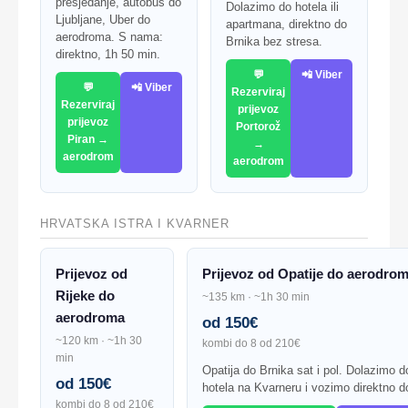
presjedanje, autobus do
Dolazimo do hotela ili
Ljubljane, Uber do
apartmana, direktno do
aerodroma. S nama:
Brnika bez stresa.
direktno, 1h 50 min.
💬
📲 Viber
💬
📲 Viber
Rezerviraj
Rezerviraj
prijevoz
prijevoz
Portorož
Piran →
→
aerodrom
aerodrom
HRVATSKA ISTRA I KVARNER
Prijevoz od
Prijevoz od Opatije do aerodro
Rijeke do
~135 km · ~1h 30 min
aerodroma
od 150€
~120 km · ~1h 30
kombi do 8 od 210€
min
Opatija do Brnika sat i pol. Dolazimo 
od 150€
hotela na Kvarneru i vozimo direktno d
kombi do 8 od 210€