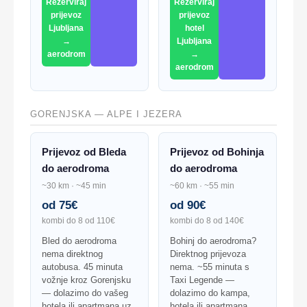
Rezerviraj
Rezerviraj
prijevoz
prijevoz
Ljubljana
hotel
→
Ljubljana
aerodrom
→
aerodrom
GORENJSKA — ALPE I JEZERA
Prijevoz od Bleda
Prijevoz od Bohinja
do aerodroma
do aerodroma
~30 km · ~45 min
~60 km · ~55 min
od 75€
od 90€
kombi do 8 od 110€
kombi do 8 od 140€
Bled do aerodroma
Bohinj do aerodroma?
nema direktnog
Direktnog prijevoza
autobusa. 45 minuta
nema. ~55 minuta s
vožnje kroz Gorenjsku
Taxi Legende —
— dolazimo do vašeg
dolazimo do kampa,
hotela ili apartmana uz
hotela ili apartmana.