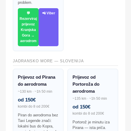
problem.
💬
📲 Viber
Rezerviraj
prijevoz
Kranjska
Gora →
aerodrom
JADRANSKO MORE — SLOVENIJA
Prijevoz od Pirana
Prijevoz od
do aerodroma
Portoroža do
aerodroma
~130 km · ~1h 50 min
~135 km · ~1h 50 min
od 150€
od 150€
kombi do 8 od 200€
kombi do 8 od 200€
Piran do aerodroma bez
Taxi Legende znači:
Portorož je minutu iza
lokalni bus do Kopra,
Pirana — ista priča.