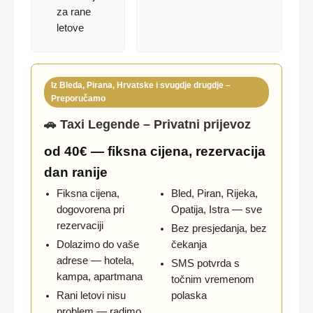
za rane
letove
Iz Bleda, Pirana, Hrvatske i svugdje drugdje –
Preporučamo
🚗 Taxi Legende – Privatni prijevoz
od 40€ — fiksna cijena, rezervacija
dan ranije
Fiksna cijena,
Bled, Piran, Rijeka,
dogovorena pri
Opatija, Istra — sve
rezervaciji
Bez presjedanja, bez
Dolazimo do vaše
čekanja
adrese — hotela,
SMS potvrda s
kampa, apartmana
točnim vremenom
Rani letovi nisu
polaska
problem — radimo