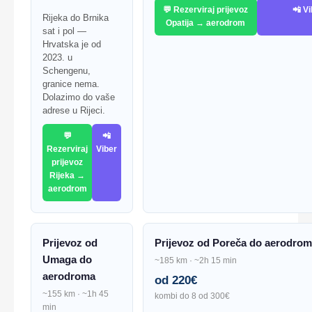
💬 Rezerviraj prijevoz
📲 V
Rijeka do Brnika
Opatija → aerodrom
sat i pol —
Hrvatska je od
2023. u
Schengenu,
granice nema.
Dolazimo do vaše
adrese u Rijeci.
💬
📲
Rezerviraj
Viber
prijevoz
Rijeka →
aerodrom
Prijevoz od
Prijevoz od Poreča do aerodro
Umaga do
~185 km · ~2h 15 min
aerodroma
od 220€
~155 km · ~1h 45
kombi do 8 od 300€
min