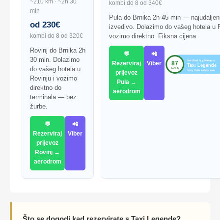
~210 km · ~2h 30
kombi do 8 od 340€
min
Pula do Brnika 2h 45 min — najudaljenij
od 230€
izvedivo. Dolazimo do vašeg hotela u P
kombi do 8 od 320€
vozimo direktno. Fiksna cijena.
Rovinj do Brnika 2h
💬
📲
30 min. Dolazimo
Rezerviraj
Viber
do vašeg hotela u
prijevoz
Rovinju i vozimo
Pula →
direktno do
aerodrom
terminala — bez
žurbe.
💬
📲
Rezerviraj
Viber
prijevoz
Rovinj →
aerodrom
Što se dogodi kad rezervirate s Taxi Legende?