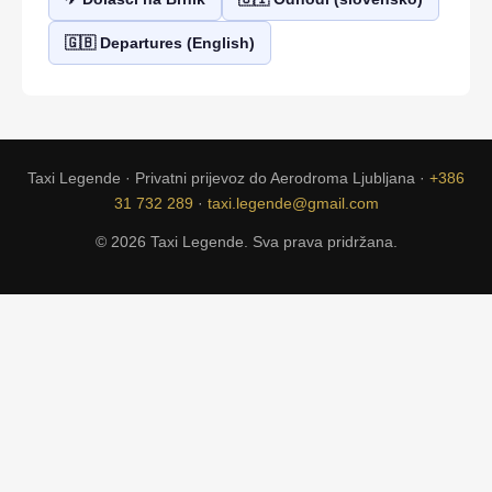
🇬🇧 Departures (English)
Taxi Legende · Privatni prijevoz do Aerodroma Ljubljana ·
+386
31 732 289
·
taxi.legende@gmail.com
© 2026 Taxi Legende. Sva prava pridržana.