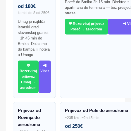
Poreč do Brnika 2h 15 min. Direktno s
od 180€
apartmana do terminala — bez presjed
kombi do 8 od 250€
stresa.
Umag je najbliži
💬 Rezerviraj prijevoz
📲 V
istarski grad
Poreč → aerodrom
slovenskoj granici.
~1h 45 min do
Brnika. Dolazimo
do kampa ili hotela
u Umagu.
💬
📲
Rezerviraj
Viber
prijevoz
Umag →
aerodrom
Prijevoz od
Prijevoz od Pule do aerodroma
Rovinja do
~235 km · ~2h 45 min
aerodroma
od 250€