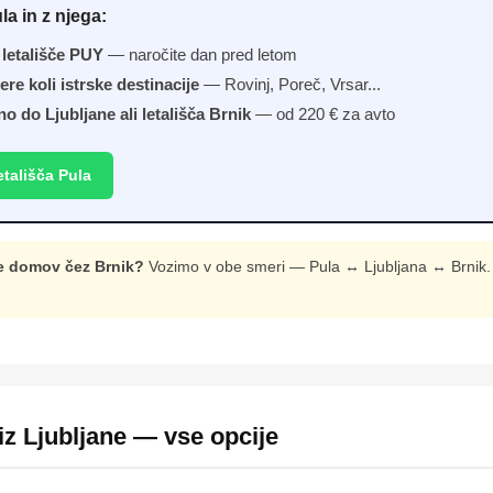
la in z njega:
 letališče PUY
— naročite dan pred letom
ere koli istrske destinacije
— Rovinj, Poreč, Vrsar...
no do Ljubljane ali letališča Brnik
— od 220 € za avto
etališča Pula
te domov čez Brnik?
Vozimo v obe smeri — Pula ↔ Ljubljana ↔ Brnik. 
 iz Ljubljane — vse opcije