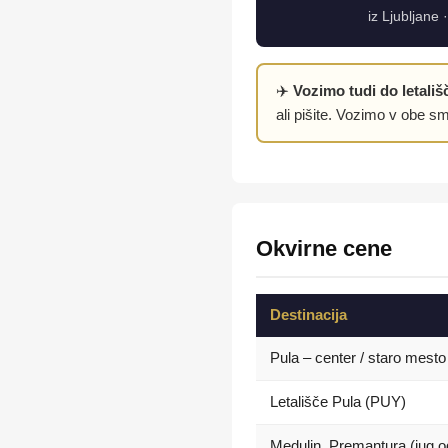
iz Ljubljane
✈️
Vozimo tudi do letališ
ali pišite. Vozimo v obe sm
Okvirne cene
Destinacija
Pula – center / staro mesto
Letališče Pula (PUY)
Medulin, Premantura (jug o