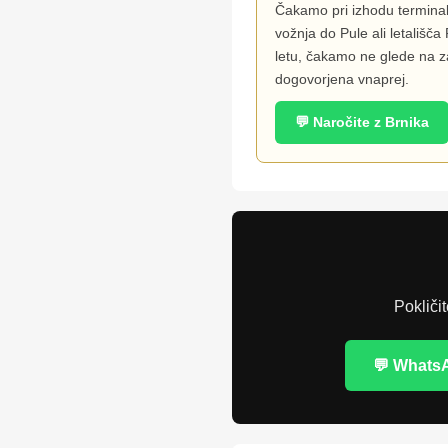
Čakamo pri izhodu terminal
vožnja do Pule ali letališ
letu, čakamo ne glede na 
dogovorjena vnaprej.
💬 Naročite z Brnika
Pokličit
💬 Whats