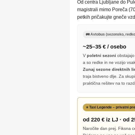
Od centra Ljubljane do Pule
magistrali mimo Poreča (70
petkih pričakujte gneče vzd
🚌 Avtobus (sezonsko, redko
~25–35 € / osebo
V
poletni sezoni
obstajajo 
a so redke in ne vozijo vsa
Zunaj sezone direktnih lin
traja bistveno dlje. Za skup
praktična rešitev na to razd
⭐ Taxi Legende – privatni pr
od 220 € iz LJ · od 2
Naročite dan prej. Fiksna c