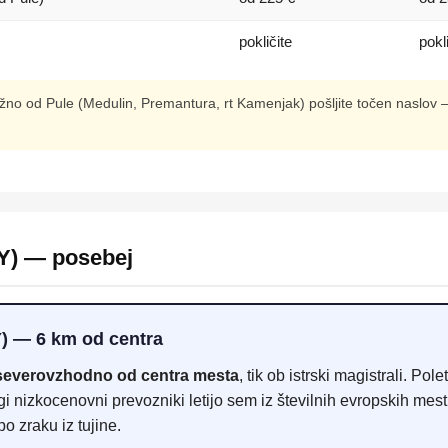
pokličite
pokl
užno od Pule (Medulin, Premantura, rt Kamenjak) pošljite točen naslo
UY) — posebej
Y) — 6 km od centra
severovzhodno od centra mesta
, tik ob istrski magistrali. Po
gi nizkocenovni prevozniki letijo sem iz številnih evropskih mest.
 po zraku iz tujine.