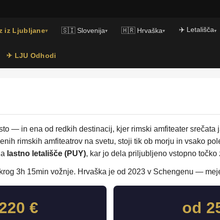
✈️ Letališča
 iz Ljubljane
🇸🇮 Slovenija
🇭🇷 Hrvaška
▾
▾
▾
▾
✈ LJU Odhodi
sto — in ena od redkih destinacij, kjer rimski amfiteater srečata
nih rimskih amfiteatrov na svetu, stoji tik ob morju in vsako pole
la
lastno letališče (PUY)
, kar jo dela priljubljeno vstopno točko 
okrog 3h 15min vožnje. Hrvaška je od 2023 v Schengenu — meje
220 €
od 2