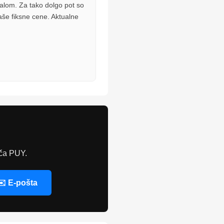
inalom. Za tako dolgo pot so
aše fiksne cene. Aktualne
išča PUY.
✉️ E-pošta