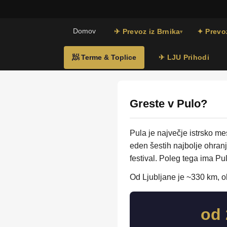
Domov
✈ Prevoz iz Brnika
✦ Prevoz
▾
🧖 Terme & Toplice
✈ LJU Prihodi
Greste v Pulo?
Pula je največje istrsko me
eden šestih najbolje ohranje
festival. Poleg tega ima Pu
Od Ljubljane je ~330 km, 
od 