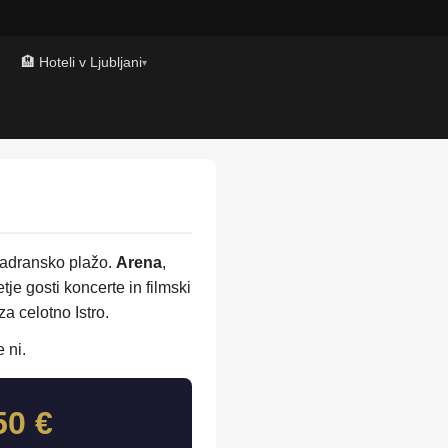
🏨 Hoteli v Ljubljani
▾
 jadransko plažo.
Arena
,
tje gosti koncerte in filmski
za celotno Istro.
 ni.
50 €