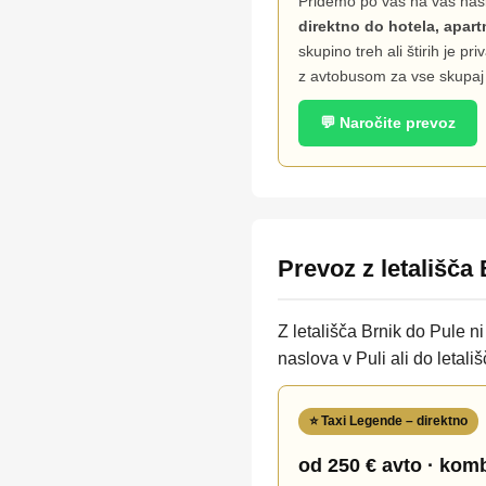
Pridemo po vas na vaš nasl
direktno do hotela, apart
skupino treh ali štirih je pr
z avtobusom za vse skupaj 
💬 Naročite prevoz
Prevoz z letališča
Z letališča Brnik do Pule n
naslova v Puli ali do letali
⭐ Taxi Legende – direktno
od 250 € avto · komb