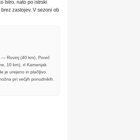
Istro, nato po istrski
brez zastojev. V sezoni ob
en — Rovinj (40 km), Poreč
žane, 10 km), rt Kamenjak
e je urejeno in plačljivo.
možna pri večjih ponudnikih.