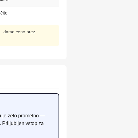
ičite
v — damo ceno brez
leti je zelo prometno —
 Priljubljen vstop za