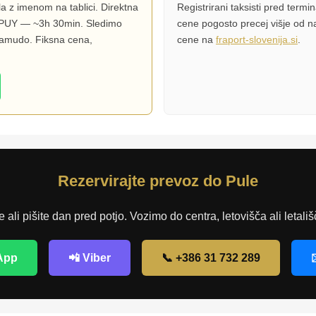
a z imenom na tablici. Direktna
Registrirani taksisti pred term
ča PUY — ~3h 30min. Sledimo
cene pogosto precej višje od n
zamudo. Fiksna cena,
cene na
fraport-slovenija.si
.
Rezervirajte prevoz do Pule
e ali pišite dan pred potjo. Vozimo do centra, letovišča ali letal
App
📲 Viber
📞 +386 31 732 289