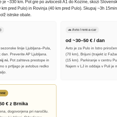
 je ~330 km. Pot gre po avtocesti A1 do Kozine, skozi Slovensko 
 km pred Pulo) in Rovinja (40 km pred Pulo). Skupaj ~3h 15min 
olž istrske obale.
)
🚗 Avto / rent-a-car
od ~30–50 € / dan
sezonske linije Ljubljana–Pula,
Avto je za Pulo in Istro priroč
k dan. Preverite AP Ljubljana.
(70 km), Brijuni (trajekt iz Fa
ij ni.
Pot zahteva prestope in
(15 km). Parkiranje v centru Pul
ino s prtljago je avtobus redko
Najem v LJ in oddaja v Puli je 
aljo.
evoz
50 € z Brnika
ena, dogovorjena pri naročilu.