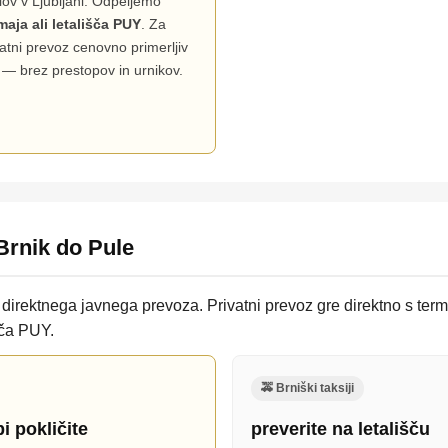
ov v Ljubljani. Odpeljemo
maja ali letališča PUY
. Za
ivatni prevoz cenovno primerljiv
— brez prestopov in urnikov.
 Brnik do Pule
i direktnega javnega prevoza. Privatni prevoz gre direktno s ter
šča PUY.
🚕 Brniški taksiji
i pokličite
preverite na letališču