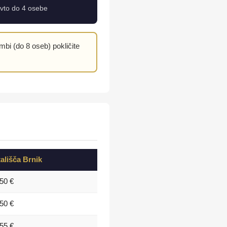
 avto do 4 osebe
i (do 8 oseb) pokličite
tališča Brnik
50 €
50 €
55 €