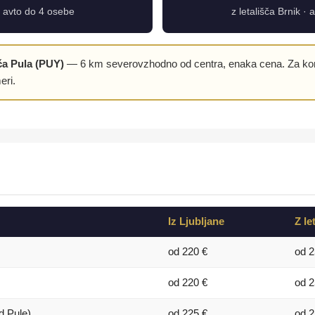
 · avto do 4 osebe
z letališča Brnik ·
ča Pula (PUY)
— 6 km severovzhodno od centra, enaka cena. Za komb
eri.
Iz Ljubljane
Z le
od 220 €
od 2
od 220 €
od 2
d Pule)
od 225 €
od 2