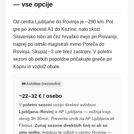
— vse opcije
Od centra Ljubljane do Rovinja je ~290 km. Pot
gre po avtocesti A1 do Kozine, nato skozi
Slovensko Istro ali čez hrvaško mejo pri Plovaniji,
naprej po istrski magistrali mimo Poreča do
Rovinja. Skupaj ~3 ure brez zastojev. V poletni
sezoni ob petkih popoldne pričakujte gneče pri
Kopru in vzdolž obale.
🚌 Avtobus (sezonsko)
~22–32 € / osebo
V
poletni sezoni
vozijo direktni avtobusi
Ljubljana–Rovinj
iz AP Ljubljana — vožnja traja
okrog 3h 30min. Preverite urnik na AP Ljubljana ali
Flixbus.
Zunaj sezone direktnih linij ni ali so
zelo redke.
Avtobus te odloži v centru Rovinja —