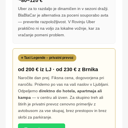
~80–120 €
Uber za to razdaljo je dinamičen in v sezoni dražji.
BlaBlaCar je alternativa za poceni souporabo avta
— preverite razpoložljivost. V Rovinju Uber
praktično ni na voljo za lokalne vožnje, kar za
vračanje pomeni problem.
⭐ Taxi Legende – privatni prevoz
od 200 € iz LJ · od 230 € z Brnika
Naročite dan prej. Fiksna cena, dogovorjena pri
naročilu. Pridemo po vas na vaš naslov v Ljubljani.
Odpeljemo
direktno do hotela, apartmaja ali
kampa
— v centru ali izven. Za skupino treh ali
štirih je privatni prevoz cenovno primerljiv z
avtobusom za vse skupaj, brez prestopov in brez
skrbi za parkiranje.