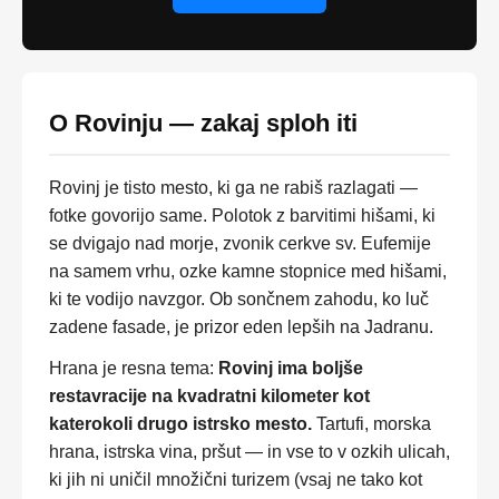
O Rovinju — zakaj sploh iti
Rovinj je tisto mesto, ki ga ne rabiš razlagati —
fotke govorijo same. Polotok z barvitimi hišami, ki
se dvigajo nad morje, zvonik cerkve sv. Eufemije
na samem vrhu, ozke kamne stopnice med hišami,
ki te vodijo navzgor. Ob sončnem zahodu, ko luč
zadene fasade, je prizor eden lepših na Jadranu.
Hrana je resna tema:
Rovinj ima boljše
restavracije na kvadratni kilometer kot
katerokoli drugo istrsko mesto.
Tartufi, morska
hrana, istrska vina, pršut — in vse to v ozkih ulicah,
ki jih ni uničil množični turizem (vsaj ne tako kot