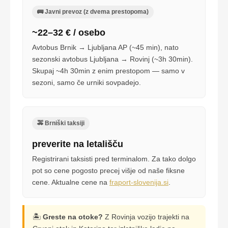
🚌 Javni prevoz (z dvema prestopoma)
~22–32 € / osebo
Avtobus Brnik → Ljubljana AP (~45 min), nato
sezonski avtobus Ljubljana → Rovinj (~3h 30min).
Skupaj ~4h 30min z enim prestopom — samo v
sezoni, samo če urniki sovpadejo.
🚕 Brniški taksiji
preverite na letališču
Registrirani taksisti pred terminalom. Za tako dolgo
pot so cene pogosto precej višje od naše fiksne
cene. Aktualne cene na
fraport-slovenija.si
.
🏝️
Greste na otoke?
Z Rovinja vozijo trajekti na