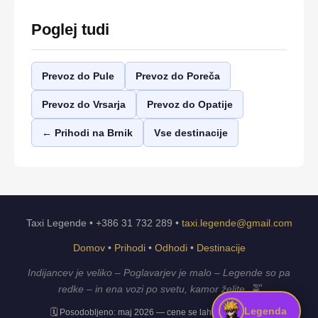
Poglej tudi
Prevoz do Pule
Prevoz do Poreča
Prevoz do Vrsarja
Prevoz do Opatije
← Prihodi na Brnik
Vse destinacije
Taxi Legende • +386 31 732 289 •
taxi.legende@gmail.com
Domov
•
Prihodi
•
Odhodi
•
Destinacije
Indijancev je veliko – Poglavarjev je malo – Legende so pa
redke – in ena vozi po svetu, kamor želite. 🚖
Legenda
🗓️ Posodobljeno: maj 2026 — cene se lahko spremenijo.