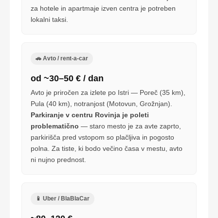
za hotele in apartmaje izven centra je potreben
lokalni taksi.
🚗 Avto / rent-a-car
od ~30–50 € / dan
Avto je priročen za izlete po Istri — Poreč (35 km),
Pula (40 km), notranjost (Motovun, Grožnjan).
Parkiranje v centru Rovinja je poleti
problematično
— staro mesto je za avte zaprto,
parkirišča pred vstopom so plačljiva in pogosto
polna. Za tiste, ki bodo večino časa v mestu, avto
ni nujno prednost.
📱 Uber / BlaBlaCar