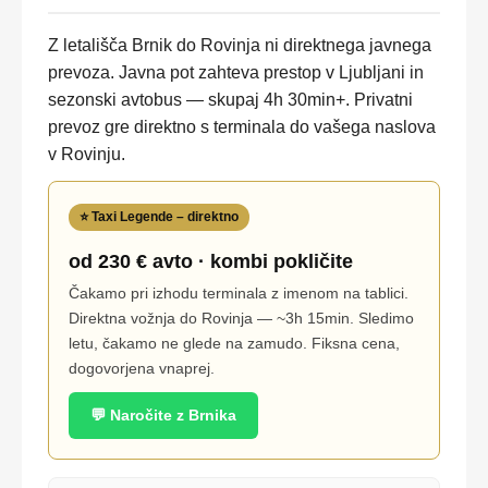
Z letališča Brnik do Rovinja ni direktnega javnega
prevoza. Javna pot zahteva prestop v Ljubljani in
sezonski avtobus — skupaj 4h 30min+. Privatni
prevoz gre direktno s terminala do vašega naslova
v Rovinju.
⭐ Taxi Legende – direktno
od 230 € avto · kombi pokličite
Čakamo pri izhodu terminala z imenom na tablici.
Direktna vožnja do Rovinja — ~3h 15min. Sledimo
letu, čakamo ne glede na zamudo. Fiksna cena,
dogovorjena vnaprej.
💬 Naročite z Brnika