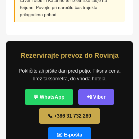
Crveni otok in Katarino ter izletniške ladje na
Brijune. Povejte pri naročilu čas trajekta —
prilagodimo prihod.
Rezervirajte prevoz do Rovinja
Pokličite ali pišite dan pred potjo. Fiksna cena,
brez taksometra, do vhoda hotela.
💬 WhatsApp
📲 Viber
📞 +386 31 732 289
✉️ E-pošta