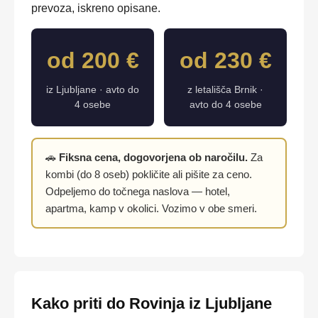
prevoza, iskreno opisane.
od 200 €
od 230 €
iz Ljubljane · avto do
z letališča Brnik ·
4 osebe
avto do 4 osebe
🚗
Fiksna cena, dogovorjena ob naročilu.
Za
kombi (do 8 oseb) pokličite ali pišite za ceno.
Odpeljemo do točnega naslova — hotel,
apartma, kamp v okolici. Vozimo v obe smeri.
Kako priti do Rovinja iz Ljubljane