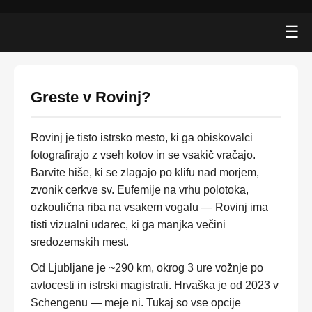
☰
Greste v Rovinj?
Rovinj je tisto istrsko mesto, ki ga obiskovalci
fotografirajo z vseh kotov in se vsakič vračajo.
Barvite hiše, ki se zlagajo po klifu nad morjem,
zvonik cerkve sv. Eufemije na vrhu polotoka,
ozkoulična riba na vsakem vogalu — Rovinj ima
tisti vizualni udarec, ki ga manjka večini
sredozemskih mest.
Od Ljubljane je ~290 km, okrog 3 ure vožnje po
avtocesti in istrski magistrali. Hrvaška je od 2023 v
Schengenu — meje ni. Tukaj so vse opcije