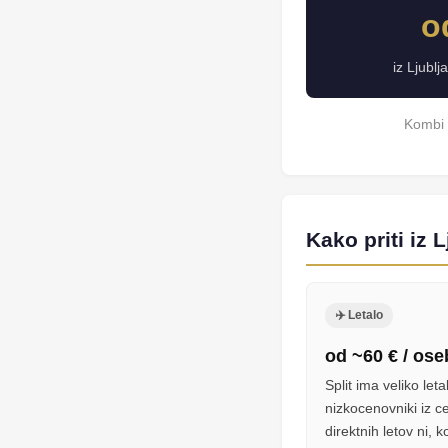
o
iz Ljubl
Kombi 
Kako priti iz 
✈️ Letalo
od ~60 € / os
Split ima veliko let
nizkocenovniki iz c
direktnih letov ni, 