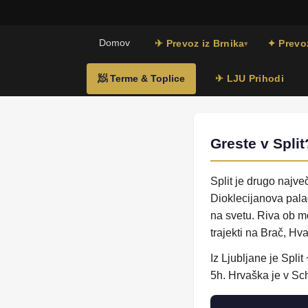
Domov
✈ Prevoz iz Brnika
✦ Prevoz
▾
🧖 Terme & Toplice
✈ LJU Prihodi
Greste v Split
Split je drugo najve
Dioklecijanova palač
na svetu. Riva ob mo
trajekti na Brač, Hva
Iz Ljubljane je Spli
5h. Hrvaška je v S