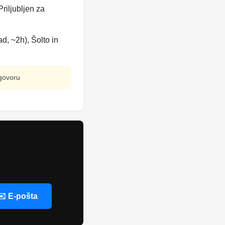
riljubljen za
ad, ~2h), Šolto in
ogovoru
✉️ E-pošta