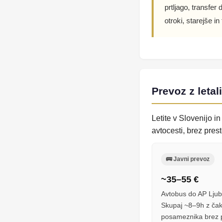
prtljago, transfer
otroki, starejše i
Prevoz z letal
Letite v Slovenijo i
avtocesti, brez pres
🚌 Javni prevoz
~35–55 €
Avtobus do AP Ljubl
Skupaj ~8–9h z ča
posameznika brez pr