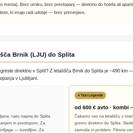
 do mesta). Brez urniku, brez prestopanj — direktno do hotela ali apar
n tiste, ki imajo radi udobje — brez primerjave.
išča Brnik (LJU) do Splita
n greste direktno v Split? Z letališča Brnik do Splita je ~490 km 
topanja v Ljubljani.
⭐ Taxi Legende
od 600 € avto · kombi 
jana, nato naprej do Splita.
Čakamo vas na letališču z imen
kanjem in prestopom. Za
gremo direktno do Splita. Sle
tljage — izvedljivo. Za
zamuda ni problem. Fiksna ce