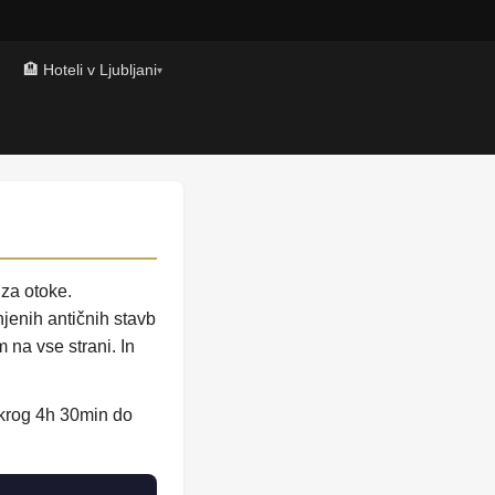
🏨 Hoteli v Ljubljani
▾
 za otoke.
njenih antičnih stavb
 na vse strani. In
 okrog 4h 30min do