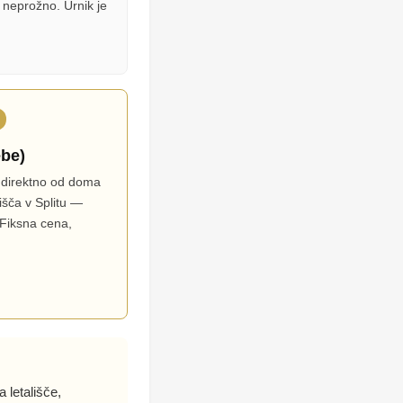
 neprožno. Urnik je
ebe)
s direktno od doma
išča v Splitu —
 Fiksna cena,
 letališče,