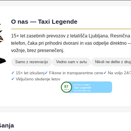
O nas — Taxi Legende
15+ let zasebnih prevozov z letališča Ljubljana. Resnična
telefon, čaka pri prihodni dvorani in vas odpelje direktno 
vožnje, brez presenečenj.
Samo z rezervacijo
Vedno sam v avtu
Nikoli ne delite z dru
15+ let izkušenj
Fiksne in transparentne cene
Na voljo 24/
Vključeno sledenje letov
šanja