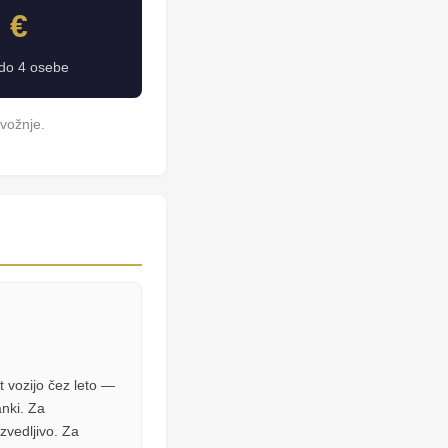
 €
o do 4 osebe
vožnje.
t vozijo čez leto —
nki. Za
vedljivo. Za