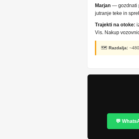
Marjan
— gozdnati p
jutranje teke in spr
Trajekti na otoke:
i
Vis. Nakup vozovnic
🗺️
Razdalja:
~480 
💬 Whats