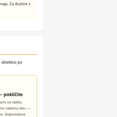
tmaja. Za družine z
— direktno po
— pokličite
om na tablici,
dimo vašemu letu —
na, dogovorjena