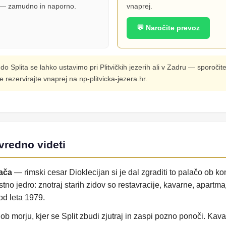
ki — zamudno in naporno.
vnaprej.
💬 Naročite prevoz
do Splita se lahko ustavimo pri Plitvičkih jezerih ali v Zadru — sporočite
e rezervirajte vnaprej na np-plitvicka-jezera.hr.
 vredno videti
lača
— rimski cesar Dioklecijan si je dal zgraditi to palačo ob kon
tno jedro: znotraj starih zidov so restavracije, kavarne, apartmaj
d leta 1979.
morju, kjer se Split zbudi zjutraj in zaspi pozno ponoči. Kava