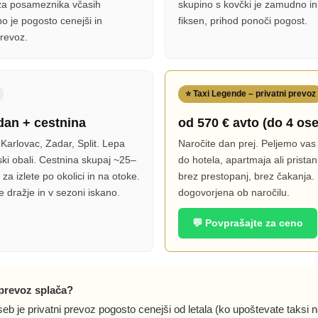
 za posameznika včasih
skupino s kovčki je zamudno in
o je pogosto cenejši in
fiksen, prihod ponoči pogost.
prevoz.
⭐ Taxi Legende – privatni prevoz
dan + cestnina
od 570 € avto (do 4 os
Karlovac, Zadar, Split. Lepa
Naročite dan prej. Peljemo va
ki obali. Cestnina skupaj ~25–
do hotela, apartmaja ali pristan
za izlete po okolici in na otoke.
brez prestopanj, brez čakanja.
je dražje in v sezoni iskano.
dogovorjena ob naročilu.
💬 Povprašajte za ceno
 prevoz splača?
b je privatni prevoz pogosto cenejši od letala (ko upoštevate taksi na