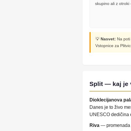
skupino ali z otro
💡
Nasvet:
Na poti 
Vstopnice za Plitvic
Split — kaj je
Dioklecijanova pa
Danes je to živo mes
UNESCO dedičina o
Riva
— promenada ob 