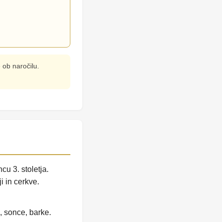
 ob naročilu.
cu 3. stoletja.
i in cerkve.
, sonce, barke.