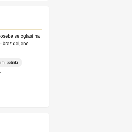
 oseba se oglasi na
— brez deljene
gimi potniki
7