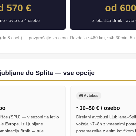
d 570 €
od 600
jane · avto do 4 osebe
z letališča Brnik · avt
(do 8 oseb) — povprašajte za ceno. Razdalja ~480 km, ~4h 30min–5h 
Ljubljane do Splita — vse opcije
🚌 Avtobus
ebo
~30–50 € / osebo
ališče (SPU) — v sezoni tja letijo
Direktni avtobusi Ljubljana–Spli
ele Evrope. Iz Ljubljane
vožnja ~7–8h z vmesnimi posta
kombinacija Brnik → tuje
posameznika z enim kovčkom iz