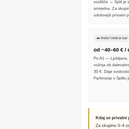
vozlišče → Split je
smiselna. Za skupin
udobnejši privatni 
🚗 Avto / rent-a-car
od ~40–60 € / 
Po A1 — Ljubljana, 
vožnja ob dalmatins
30 €. Daje svobodo 
Parkiranje v Splitu 
Kdaj se privatni
Za skupino 3–4 ose