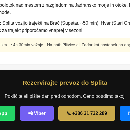
olotok nad mestom z razgledom na Jadransko morje in otoke. P
ehode.
z Splita vozijo trajekti na Brač (Supetar, ~50 min), Hvar (Stari Gr
 za trajekt priporočamo vnaprej v sezoni.
km · ~4h 30min vožnje · Na poti: Plitvice ali Zadar kot postanek po d
Rezervirajte prevoz do Splita
Pokličite ali pišite dan pred odhodom. Ceno potrdimo takoj.
App
📲 Viber
📞 +386 31 732 289