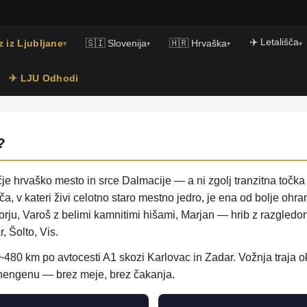
✈️ Letališča
 iz Ljubljane
🇸🇮 Slovenija
🇭🇷 Hrvaška
▾
▾
▾
▾
✈ LJU Odhodi
?
čje hrvaško mesto in srce Dalmacije — a ni zgolj tranzitna točka
a, v kateri živi celotno staro mestno jedro, je ena od bolje ohra
rju, Varoš z belimi kamnitimi hišami, Marjan — hrib z razgledom
r, Šolto, Vis.
t ~480 km po avtocesti A1 skozi Karlovac in Zadar. Vožnja traja
chengenu — brez meje, brez čakanja.